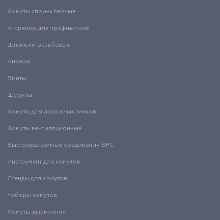
Хомуты спринклерные
V-крепеж для профнастила
Шпильки резьбовые
Анкеры
Винты
Шурупы
Хомуты для дорожных знаков
Хомуты вентиляционные
Быстроразъемные соединения БРС
Инструмент для хомутов
Стенды для хомутов
Наборы хомутов
Хомуты заземления