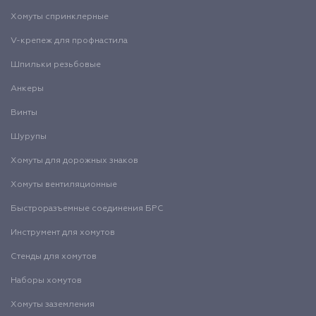
Хомуты спринклерные
V-крепеж для профнастила
Шпильки резьбовые
Анкеры
Винты
Шурупы
Хомуты для дорожных знаков
Хомуты вентиляционные
Быстроразъемные соединения БРС
Инструмент для хомутов
Стенды для хомутов
Наборы хомутов
Хомуты заземления