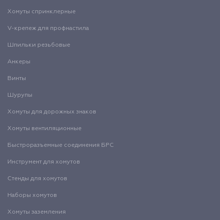
Хомуты спринклерные
V-крепеж для профнастила
Шпильки резьбовые
Анкеры
Винты
Шурупы
Хомуты для дорожных знаков
Хомуты вентиляционные
Быстроразъемные соединения БРС
Инструмент для хомутов
Стенды для хомутов
Наборы хомутов
Хомуты заземления