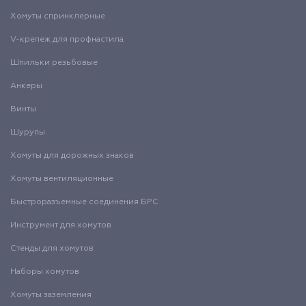
Хомуты спринклерные
V-крепеж для профнастила
Шпильки резьбовые
Анкеры
Винты
Шурупы
Хомуты для дорожных знаков
Хомуты вентиляционные
Быстроразъемные соединения БРС
Инструмент для хомутов
Стенды для хомутов
Наборы хомутов
Хомуты заземления