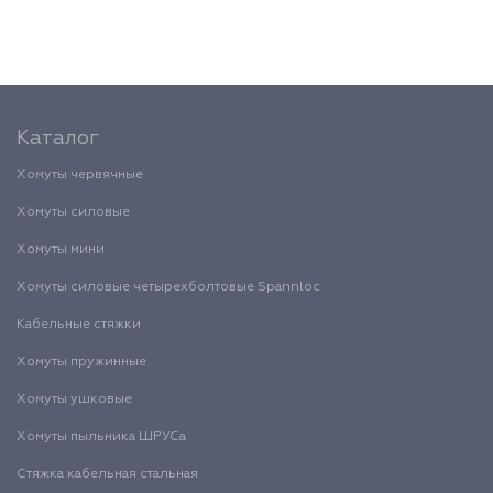
Каталог
Хомуты червячные
Хомуты силовые
Хомуты мини
Хомуты силовые четырехболтовые Spannloc
Кабельные стяжки
Хомуты пружинные
Хомуты ушковые
Хомуты пыльника ШРУСа
Стяжка кабельная стальная