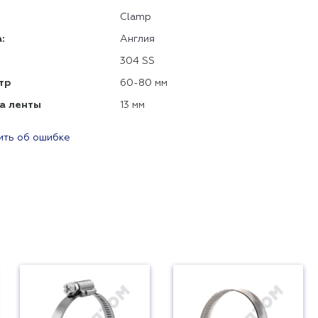
Clamp
:
Англия
304 SS
тр
60-80 мм
а ленты
13 мм
ть об ошибке