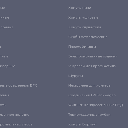
вые
Хомуты мини
инные
Хомуты ушковые
олочные
Хомуты глушителя
Скобы металлические
и
Пневмофитинги
нтные
Электромонтажные изделия
нклерные
V-крепеж для профнастила
Шурупы
мные соединения БРС
Инструмент для хомутов
ления
Соединения TW Tankwagen
уфты
Фитинги компрессионные ПНД
ирочное полотно
Термоусадочные трубки
троительных лесов
Хомуты Воркаут