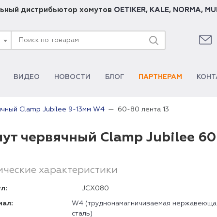
ьный дистрибьютор хомутов
OETIKER
,
KALE
,
NORMA
,
MU
ВИДЕО
НОВОСТИ
БЛОГ
ПАРТНЕРАМ
КОНТ
60-80 лента 13
чный Clamp Jubilee 9-13мм W4
ут червячный Clamp Jubilee 60
ические характеристики
л:
JCX080
иал:
W4 (труднонамагничиваемая нержавеюща
сталь)