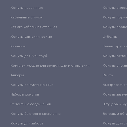
Хомуты червячные
Хомуты сило
Кабельные стяжки
Хомуты пруж
Стяжка кабельная стальная
Хомуты пров
Хомуты сантехнические
U-болты
Камлоки
Пневмотрубк
Хомуты для SML труб
Хомуты ремо
Комплектующие для вентиляции и отопления
Хомуты спри
Анкеры
Винты
Хомуты вентиляционные
Быстроразъе
Наборы хомутов
Хомуты зазем
Ремонтные соединения
Штуцеры и м
Хомуты быстрого крепления
Ветошь и обт
Хомуты для забора
Хомуты для с