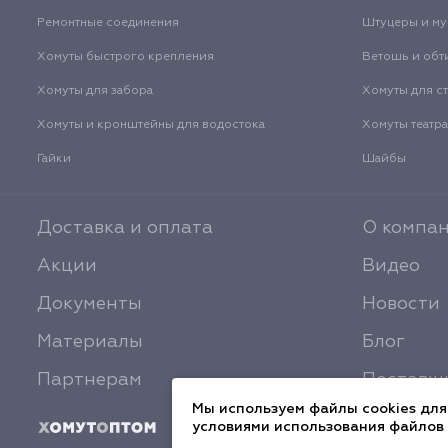
Ремонтные соединения
Штуцеры и м
Хомуты быстрого крепления
Ветошь и обт
Хомуты для забора
Хомуты для с
Хомуты и кронштейны для водостока
Хомуты театр
Гайки
Шайбы
Доставка и оплата
О компа
Акции
Видео
Документы
Новости
Материалы
Блог
Партнерам
Поставщ
Мы используем файлы cookies для
условиями использования файлов 
© 2026 ХомутОптом
Политика конфиден