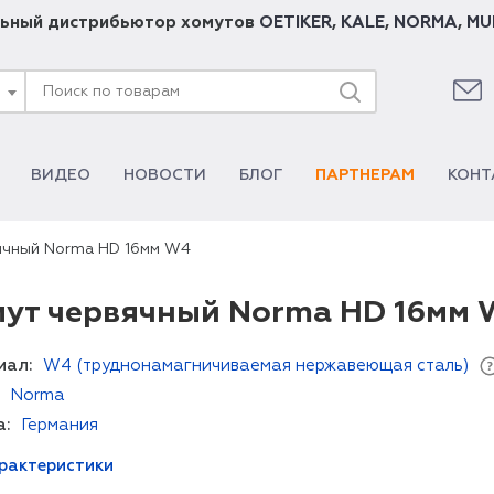
ьный дистрибьютор хомутов
OETIKER
,
KALE
,
NORMA
,
MU
ВИДЕО
НОВОСТИ
БЛОГ
ПАРТНЕРАМ
КОНТ
ячный Norma HD 16мм W4
ут червячный Norma HD 16мм
иал:
W4 (труднонамагничиваемая нержавеющая сталь)
Norma
а:
Германия
арактеристики