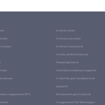
вые
Хомуты мини
инные
Хомуты ушковые
олочные
Хомуты глушителя
Скобы металлические
и
Пневмофитинги
нтные
Электромонтажные изделия
нклерные
V-крепеж для профнастила
Шурупы
мные соединения БРС
Инструмент для хомутов
ления
Соединения TW Tankwagen