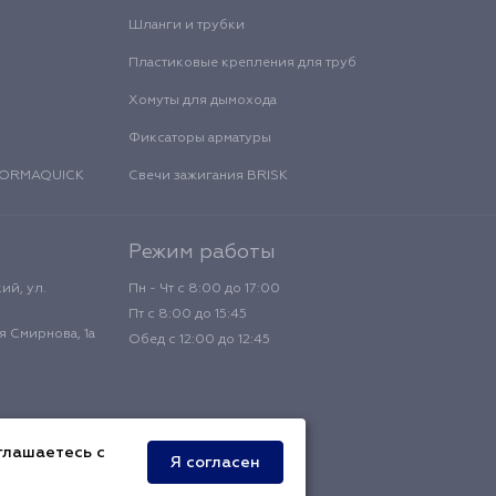
Шланги и трубки
Пластиковые крепления для труб
Хомуты для дымохода
Фиксаторы арматуры
 NORMAQUICK
Свечи зажигания BRISK
Режим работы
ий, ул.
Пн - Чт с 8:00 до 17:00
Пт с 8:00 до 15:45
 Смирнова, 1а
Обед с 12:00 до 12:45
глашаетесь с
Я согласен