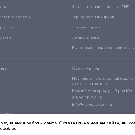
уфты
Фитинги компрессионные ПНД
ирочное полотно
Термоусадочные трубки
троительных лесов
Хомуты Воркаут
альные
Лента стальная
Быстроразъемные соединители
нии
Контакты
Московская область, г. Дзержинск
Алексеевская, 1с10
Нижний Новгород, ул. Героя Юрия
8 800 511-00-18
info@homutoptom.ru
икам
 улучшения работы сайта. Оставаясь на нашем сайте, вы со
cookies.
циальности
Публичная оферта