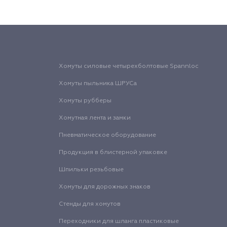
Хомуты силовые четырехболтовые Spannloc
Хомуты пыльника ШРУСа
Хомуты рубберы
Хомутная лента и замки
Пневматическое оборудование
Продукция в блистерной упаковке
Шпильки резьбовые
Хомуты для дорожных знаков
Стенды для хомутов
Переходники для шланга пластиковые