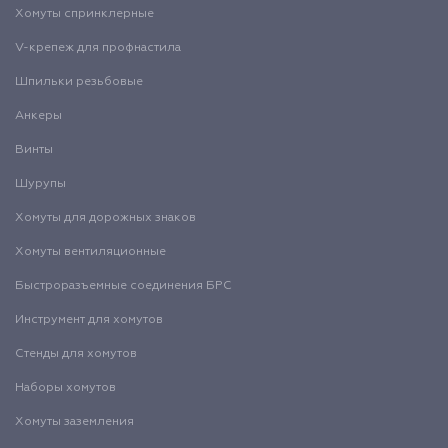
Хомуты спринклерные
V-крепеж для профнастила
Шпильки резьбовые
Анкеры
Винты
Шурупы
Хомуты для дорожных знаков
Хомуты вентиляционные
Быстроразъемные соединения БРС
Инструмент для хомутов
Стенды для хомутов
Наборы хомутов
Хомуты заземления