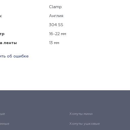
Clamp
:
Англия
304 SS
тр
16-22 мм
а ленты
13 мм
ть об ошибке
вые
Хомуты мини
инные
Хомуты ушковые