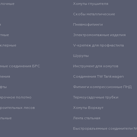
олочные
Хомуты глушителя
Скобы металлические
и
Пневмофитинги
нтные
Электромонтажные изделия
нклерные
V-крепеж для профнастила
Шурупы
мные соединения БРС
Инструмент для хомутов
ления
Соединения TW Tankwagen
уфты
Фитинги компрессионные ПНД
ирочное полотно
Термоусадочные трубки
троительных лесов
Хомуты Воркаут
альные
Лента стальная
Быстроразъемные соединители