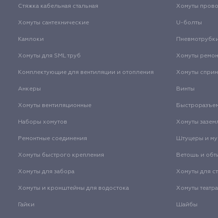
Стяжка кабельная стальная
Хомуты пров
Хомуты сантехнические
U-болты
Камлоки
Пневмотрубк
Хомуты для SML труб
Хомуты ремо
Комплектующие для вентиляции и отопления
Хомуты спри
Анкеры
Винты
Хомуты вентиляционные
Быстроразъе
Наборы хомутов
Хомуты зазем
Ремонтные соединения
Штуцеры и м
Хомуты быстрого крепления
Ветошь и обт
Хомуты для забора
Хомуты для с
Хомуты и кронштейны для водостока
Хомуты театр
Гайки
Шайбы