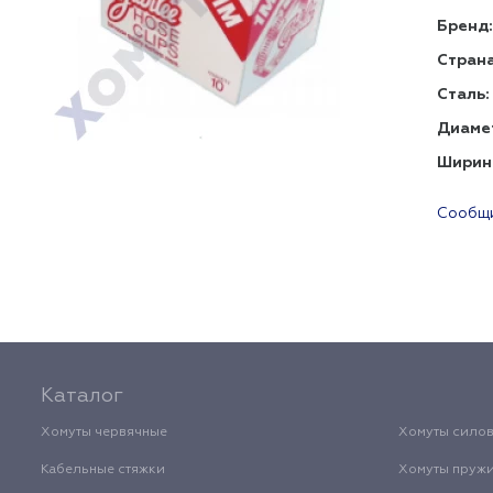
Бренд:
Страна
Сталь:
Диаме
Ширин
Сообщи
Каталог
Хомуты червячные
Хомуты сило
Кабельные стяжки
Хомуты пруж