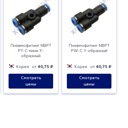
Пневмофитинг NBPT
Пневмофитинг NBPT
PY-C мини Y-
PW-C Y-образный
образный
Корея
от
40,75 ₽
Корея
от
40,75 ₽
Смотреть
Смотреть
цены
цены