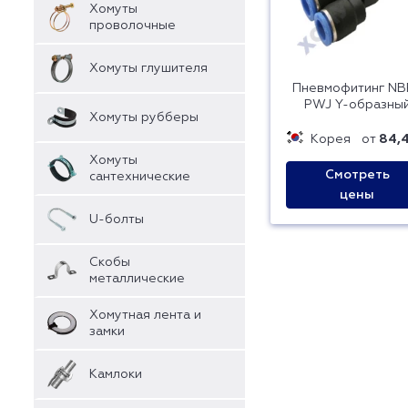
Хомуты
проволочные
Хомуты глушителя
Пневмофитинг NB
PWJ Y-образны
Хомуты рубберы
Корея
от
84,4
Хомуты
Смотреть
сантехнические
цены
U-болты
Скобы
металлические
Хомутная лента и
замки
Камлоки