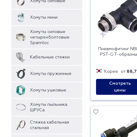
Хомуты силовые
Хомуты мини
Хомуты силовые
четырехболтовые
Spannloc
Пневмофитинг NB
PST-G T-образн
Кабельные стяжки
Корея
от
88,7
Хомуты пружинные
Смотреть
Хомуты ушковые
цены
Хомуты пыльника
ШРУСа
Стяжка кабельная
стальная