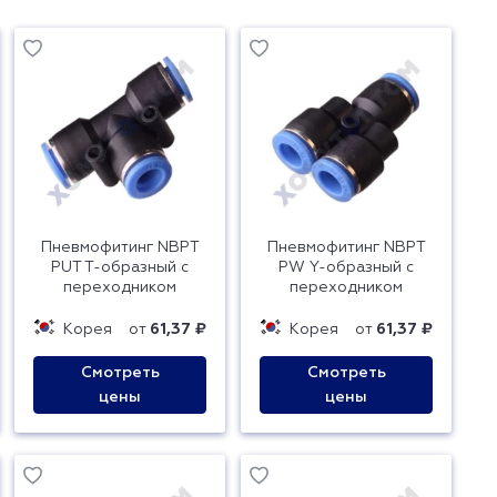
Пневмофитинг NBPT
Пневмофитинг NBPT
PUT T-образный с
PW Y-образный с
переходником
переходником
Корея
от
61,37 ₽
Корея
от
61,37 ₽
Смотреть
Смотреть
цены
цены