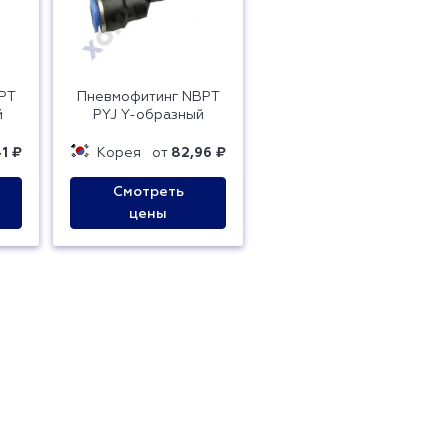
PT
Пневмофитинг NBPT
й
PYJ Y-образный
1 ₽
Корея
от
82,96 ₽
Смотреть
цены