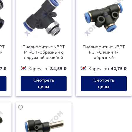
PT
Пневмофитинг NBPT
Пневмофитинг NBPT
ый
PT-G T-образный с
PUT-C мини T-
наружной резьбой
образный
7 ₽
Корея
от
84,55 ₽
Корея
от
40,75 ₽
Смотреть
Смотреть
цены
цены