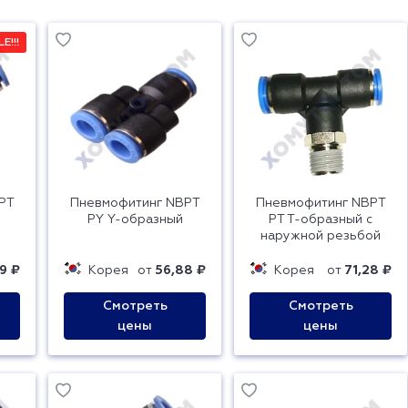
E!!!
PT
Пневмофитинг NBPT
Пневмофитинг NBPT
й
PY Y-образный
PT T-образный с
наружной резьбой
9 ₽
Корея
от
56,88 ₽
Корея
от
71,28 ₽
Смотреть
Смотреть
цены
цены