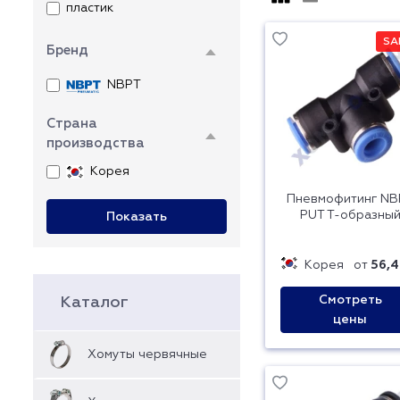
пластик
SAL
Бренд
NBPT
Страна
производства
Корея
Пневмофитинг NB
PUT T-образны
Показать
Корея
от
56,4
Смотреть
Каталог
цены
Хомуты червячные