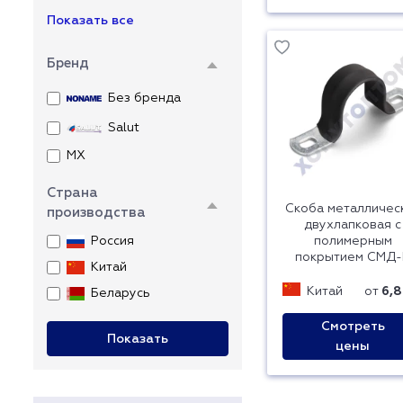
Показать все
Бренд
Без бренда
Salut
MX
Страна
Скоба металличес
производства
двухлапковая с
Россия
полимерным
покрытием СМД-
Китай
Китай
от
6,8
Беларусь
Смотреть
Показать
цены