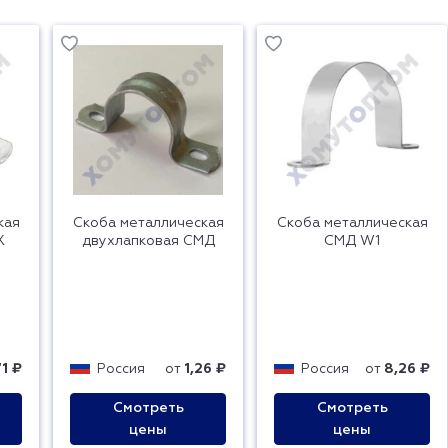
кая
Скоба металлическая
Скоба металлическая
Х
двухлапковая СМД
СМД W1
71 ₽
Россия
от
1,26 ₽
Россия
от
8,26 ₽
Смотреть
Смотреть
цены
цены