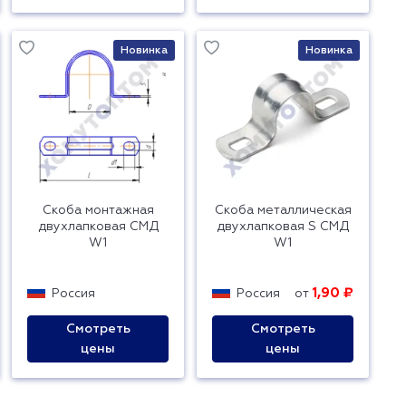
Новинка
Новинка
Скоба монтажная
Скоба металлическая
двухлапковая СМД
двухлапковая S СМД
W1
W1
1,90 ₽
Россия
Россия
от
Смотреть
Смотреть
цены
цены