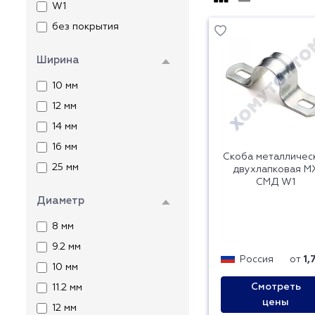
W1
без покрытия
Ширина
10 мм
12 мм
14 мм
16 мм
Скоба металличес
25 мм
двухлапковая М
СМД W1
Диаметр
8 мм
9.2 мм
Россия
от
1,
10 мм
Смотреть
11.2 мм
цены
12 мм