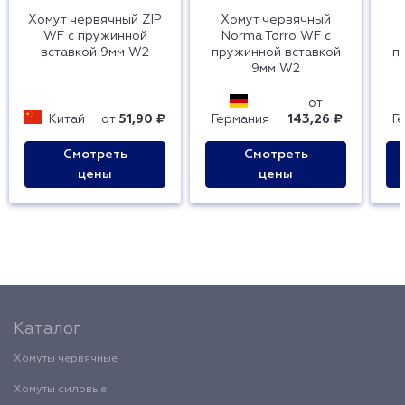
Хомут червячный ZIP
Хомут червячный
WF с пружинной
Norma Torro WF с
вставкой 9мм W2
пружинной вставкой
п
9мм W2
от
Китай
от
51,90 ₽
Германия
143,26 ₽
Г
Смотреть
Смотреть
цены
цены
Каталог
Хомуты червячные
Хомуты силовые