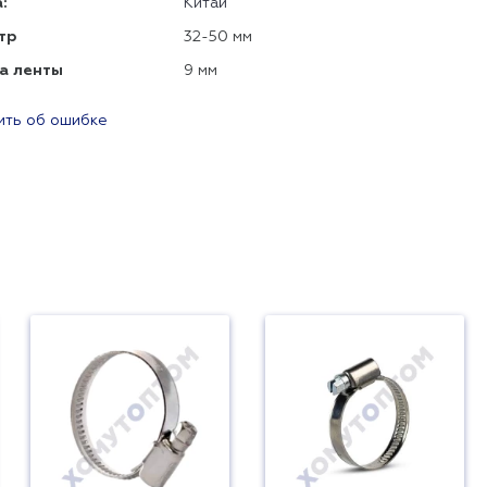
:
Китай
тр
32-50 мм
а ленты
9 мм
ть об ошибке