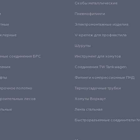
Скобы металлические
и
Пневмофитинги
нтные
Электромонтажные изделия
нклерные
V-крепеж для профнастила
Шурупы
мные соединения БРС
Инструмент для хомутов
ления
Соединения TW Tankwagen
уфты
Фитинги компрессионные ПНД
ирочное полотно
Термоусадочные трубки
троительных лесов
Хомуты Воркаут
альные
Лента стальная
Быстроразъемные соединители