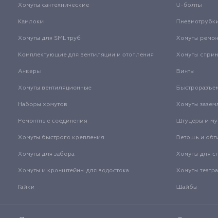
Хомуты сантехнические
U-болты
Камлоки
Пневмотрубк
Хомуты для SML труб
Хомуты ремо
Комплектующие для вентиляции и отопления
Хомуты спри
Анкеры
Винты
Хомуты вентиляционные
Быстроразъе
Наборы хомутов
Хомуты зазем
Ремонтные соединения
Штуцеры и м
Хомуты быстрого крепления
Ветошь и обт
Хомуты для забора
Хомуты для с
Хомуты и кронштейны для водостока
Хомуты театр
Гайки
Шайбы