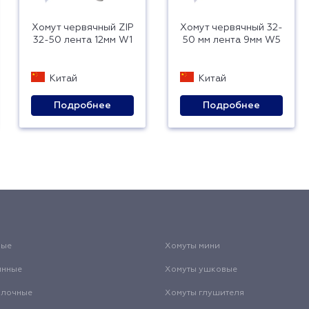
Хомут червячный ZIP
Хомут червячный 32-
32-50 лента 12мм W1
50 мм лента 9мм W5
Китай
Китай
Подробнее
Подробнее
вые
Хомуты мини
инные
Хомуты ушковые
олочные
Хомуты глушителя