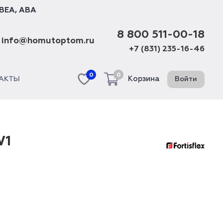
BEA
,
ABA
8 800 511-00-18
info@homutoptom.ru
+7 (831) 235-16-46
0
0
Корзина
Войти
АКТЫ
W1