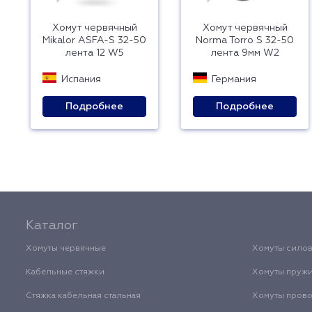
Хомут червячный
Хомут червячный
Mikalor ASFA-S 32-50
Norma Torro S 32-50
лента 12 W5
лента 9мм W2
Испания
Германия
Подробнее
Подробнее
Каталог
Хомуты червячные
Хомуты сило
Кабельные стяжки
Хомуты пруж
Стяжка кабельная стальная
Хомуты пров