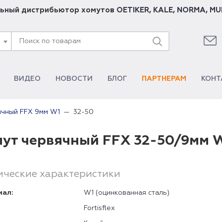
ьный дистрибьютор хомутов
OETIKER
,
KALE
,
NORMA
,
MU
ВИДЕО
НОВОСТИ
БЛОГ
ПАРТНЕРАМ
КОНТ
32-50
ячный FFX 9мм W1
ут червячный FFX 32-50/9мм 
ические характеристики
иал:
W1 (оцинкованная сталь)
Fortisflex