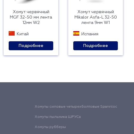
Хомут червячный
Хомут червячный
MGF 32-50 мм лента
Mikalor Asfa-L 32-50
12мм W2
лента 9мм W1
Китай
Испания
Подробнее
Подробнее
Хомуты силовые четырехболтовые Spannloc
Хомуты пыльника ШРУСа
Хомуты рубберы