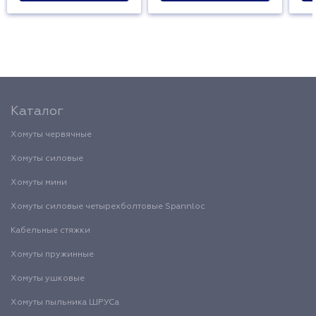
Каталог
Хомуты червячные
Хомуты силовые
Хомуты мини
Хомуты силовые четырехболтовые Spannloc
Кабельные стяжки
Хомуты пружинные
Хомуты ушковые
Хомуты пыльника ШРУСа