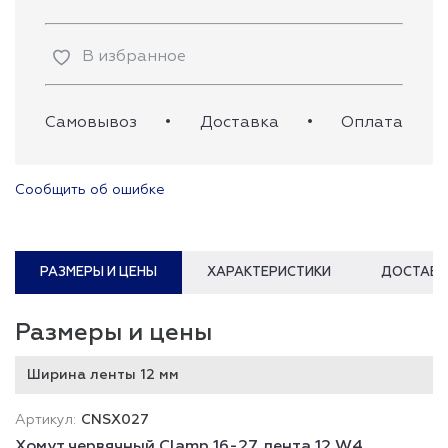
В избранное
Самовывоз
•
Доставка
•
Оплата
Сообщить об ошибке
РАЗМЕРЫ И ЦЕНЫ
ХАРАКТЕРИСТИКИ
ДОСТАВК
Размеры и цены
Ширина ленты 12 мм
CNSX027
Хомут червячный Clamp 16-27 лента 12 W4