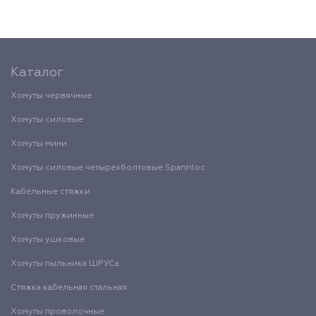
Каталог
Хомуты червячные
Хомуты силовые
Хомуты мини
Хомуты силовые четырехболтовые Spannloc
Кабельные стяжки
Хомуты пружинные
Хомуты ушковые
Хомуты пыльника ШРУСа
Стяжка кабельная стальная
Хомуты проволочные