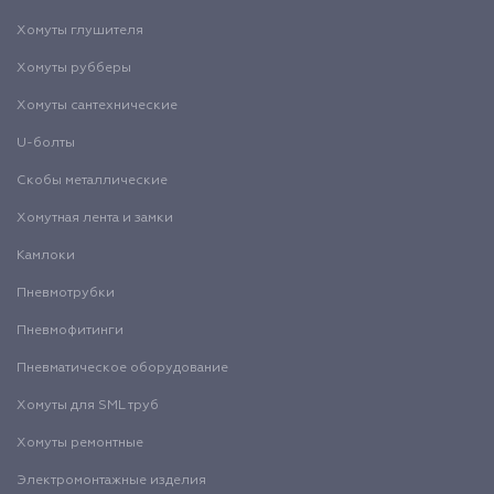
Хомуты глушителя
Хомуты рубберы
Хомуты сантехнические
U-болты
Скобы металлические
Хомутная лента и замки
Камлоки
Пневмотрубки
Пневмофитинги
Пневматическое оборудование
Хомуты для SML труб
Хомуты ремонтные
Электромонтажные изделия