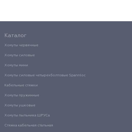
Каталог
Хомуты червячные
Хомуты силовые
Хомуты мини
Хомуты силовые четырехболтовые Spannloc
Кабельные стяжки
Хомуты пружинные
Хомуты ушковые
Хомуты пыльника ШРУСа
Стяжка кабельная стальная