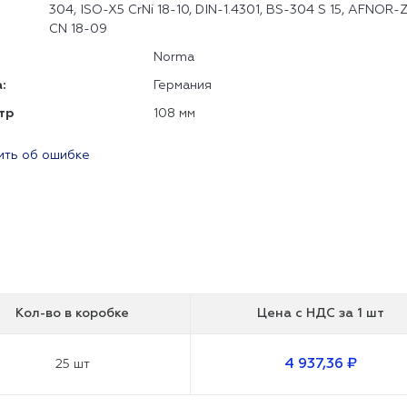
304, ISO-X5 CrNi 18-10, DIN-1.4301, BS-304 S 15, AFNOR-
CN 18-09
Norma
:
Германия
тр
108 мм
ть об ошибке
Кол-во в коробке
Цена с НДС
за 1 шт
4 937,36 ₽
25 шт