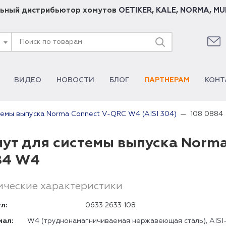
ьный дистрибьютор хомутов
OETIKER
,
KALE
,
NORMA
,
MU
ВИДЕО
НОВОСТИ
БЛОГ
ПАРТНЕРАМ
КОНТ
108 0884
темы выпуска Norma Connect V-QRC W4 (AISI 304)
ут для системы выпуска Norma
84 W4
ические характеристики
л:
0633 2633 108
иал:
W4 (труднонамагничиваемая нержавеющая сталь), AISI