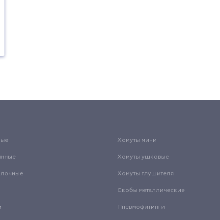
вые
Хомуты мини
инные
Хомуты ушковые
олочные
Хомуты глушителя
Скобы металлические
и
Пневмофитинги