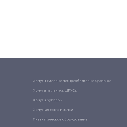
Хомуты силовые четырехболтовые Spannloc
Хомуты пыльника ШРУСа
Хомуты рубберы
Хомутная лента и замки
Пневматическое оборудование