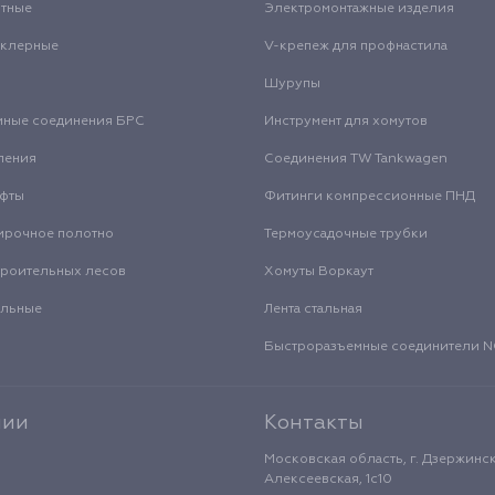
нтные
Электромонтажные изделия
нклерные
V-крепеж для профнастила
Шурупы
мные соединения БРС
Инструмент для хомутов
ления
Соединения TW Tankwagen
уфты
Фитинги компрессионные ПНД
ирочное полотно
Термоусадочные трубки
троительных лесов
Хомуты Воркаут
альные
Лента стальная
Быстроразъемные соединители
нии
Контакты
Московская область, г. Дзержинск
Алексеевская, 1с10