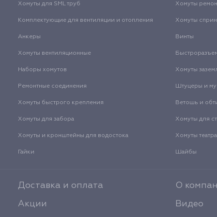
Хомуты для SML труб
Хомуты ремо
Комплектующие для вентиляции и отопления
Хомуты спри
Анкеры
Винты
Хомуты вентиляционные
Быстроразъе
Наборы хомутов
Хомуты зазем
Ремонтные соединения
Штуцеры и м
Хомуты быстрого крепления
Ветошь и обт
Хомуты для забора
Хомуты для с
Хомуты и кронштейны для водостока
Хомуты театр
Гайки
Шайбы
Доставка и оплата
О компа
Акции
Видео