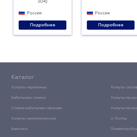
304)
Россия
Россия
Подробнее
Подробнее
Каталог
Хомуты червячные
Хомуты сило
Кабельные стяжки
Хомуты пруж
Стяжка кабельная стальная
Хомуты пров
Хомуты сантехнические
U-болты
Камлоки
Пневмотрубк