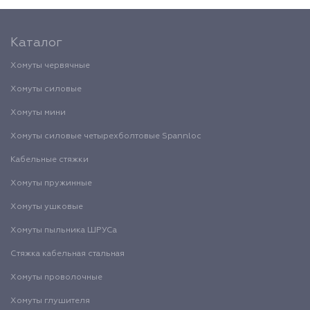
Каталог
Хомуты червячные
Хомуты силовые
Хомуты мини
Хомуты силовые четырехболтовые Spannloc
Кабельные стяжки
Хомуты пружинные
Хомуты ушковые
Хомуты пыльника ШРУСа
Стяжка кабельная стальная
Хомуты проволочные
Хомуты глушителя