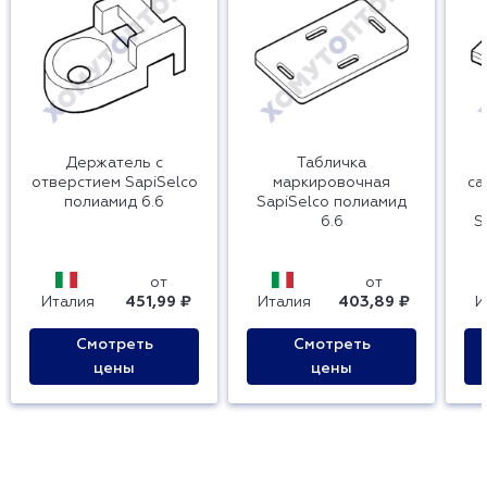
Держатель с
Табличка
отверстием SapiSelco
маркировочная
са
полиамид 6.6
SapiSelco полиамид
6.6
S
от
от
Италия
451,99 ₽
Италия
403,89 ₽
И
Смотреть
Смотреть
цены
цены