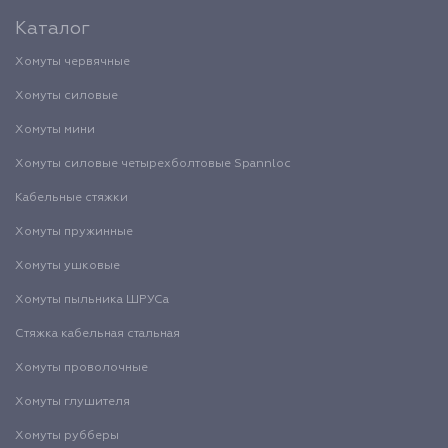
Каталог
Хомуты червячные
Хомуты силовые
Хомуты мини
Хомуты силовые четырехболтовые Spannloc
Кабельные стяжки
Хомуты пружинные
Хомуты ушковые
Хомуты пыльника ШРУСа
Стяжка кабельная стальная
Хомуты проволочные
Хомуты глушителя
Хомуты рубберы