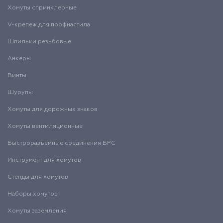
Хомуты спринклерные
V-крепеж для профнастила
Шпильки резьбовые
Анкеры
Винты
Шурупы
Хомуты для дорожных знаков
Хомуты вентиляционные
Быстроразъемные соединения БРС
Инструмент для хомутов
Стенды для хомутов
Наборы хомутов
Хомуты заземления