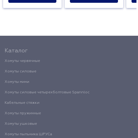
Каталог
Хомуты червячные
Хомуты силовые
Хомуты мини
Хомуты силовые четырехболтовые Spannloc
Кабельные стяжки
Хомуты пружинные
Хомуты ушковые
Хомуты пыльника ШРУСа