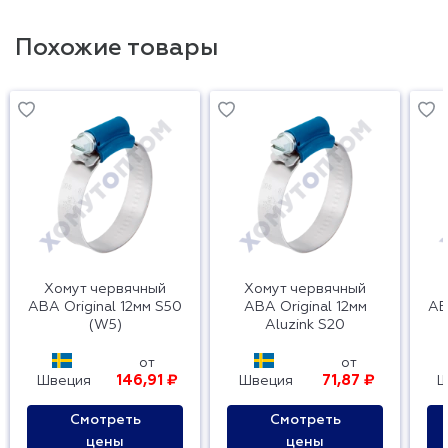
Похожие товары
Хомут червячный
Хомут червячный
ABA Original 12мм S50
ABA Original 12мм
AB
(W5)
Aluzink S20
от
от
146,91 ₽
71,87 ₽
Швеция
Швеция
Ш
Смотреть
Смотреть
цены
цены