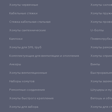
Хомуты червячные
Хомуты сило
Кабельные стяжки
Хомуты пруж
Стяжка кабельная стальная
Хомуты пров
Хомуты сантехнические
U-болты
Камлоки
Пневмотрубк
Хомуты для SML труб
Хомуты ремо
Комплектующие для вентиляции и отопления
Хомуты спри
Анкеры
Винты
Хомуты вентиляционные
Быстроразъе
Наборы хомутов
Хомуты зазем
Ремонтные соединения
Штуцеры и м
Хомуты быстрого крепления
Ветошь и обт
Хомуты для забора
Хомуты для с