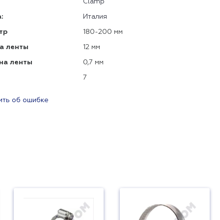
Clamp
:
Италия
тр
180-200 мм
а ленты
12 мм
на ленты
0,7 мм
7
ть об ошибке