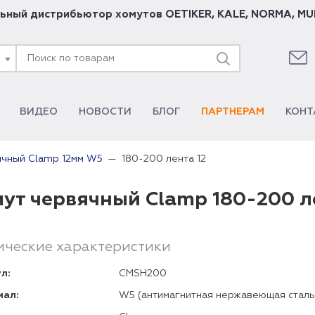
ьный дистрибьютор хомутов
OETIKER
,
KALE
,
NORMA
,
MU
ВИДЕО
НОВОСТИ
БЛОГ
ПАРТНЕРАМ
КОНТ
180-200 лента 12
ячный Clamp 12мм W5
ут червячный Clamp 180-200 л
ические характеристики
л:
CMSH200
иал:
W5 (антимагнитная нержавеющая сталь