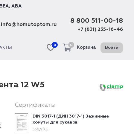
BEA
,
ABA
8 800 511-00-18
info@homutoptom.ru
+7 (831) 235-16-46
0
0
Корзина
Войти
АКТЫ
ента 12 W5
Сертификаты
DIN 3017-1 (ДИН 3017-1) Зажимные
хомуты для рукавов
)
536,9 КБ