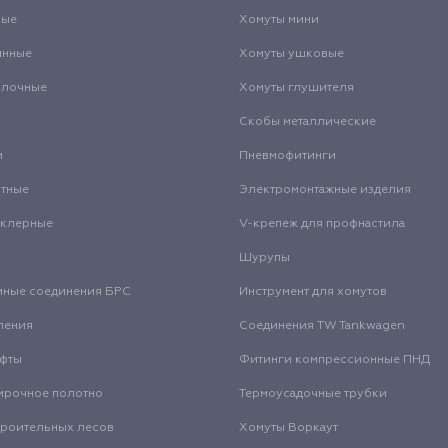
вые
Хомуты мини
инные
Хомуты ушковые
олочные
Хомуты глушителя
Скобы металлические
и
Пневмофитинги
нтные
Электромонтажные изделия
нклерные
V-крепеж для профнастила
Шурупы
мные соединения БРС
Инструмент для хомутов
ления
Соединения TW Tankwagen
уфты
Фитинги компрессионные ПНД
ирочное полотно
Термоусадочные трубки
троительных лесов
Хомуты Воркаут