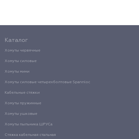
Каталог
Хомуты червячные
Хомуты силовые
Хомуты мини
Хомуты силовые четырехболтовые Spannloc
Кабельные стяжки
Хомуты пружинные
Хомуты ушковые
Хомуты пыльника ШРУСа
Стяжка кабельная стальная