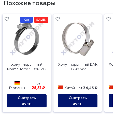
Похожие товары
Хит
SALE!!!
Хомут червячный
Хомут червячный DAR
Хо
Norma Torro S 9мм W2
11.7мм W2
от
25,31 ₽
Германия
Китай
от
34,45 ₽
Смотреть
Смотреть
цены
цены