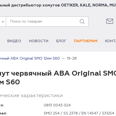
ьный дистрибьютор хомутов
OETIKER
,
KALE
,
NORMA
,
MU
ВИДЕО
НОВОСТИ
БЛОГ
ПАРТНЕРАМ
КОНТ
19-28
чный ABA Original SMO 12мм S60
ут червячный ABA Original SM
м S60
ические характеристики
л:
0813 0043 024
иал:
SMO 254 / SS 2378 / EN 1.4547 / S31254