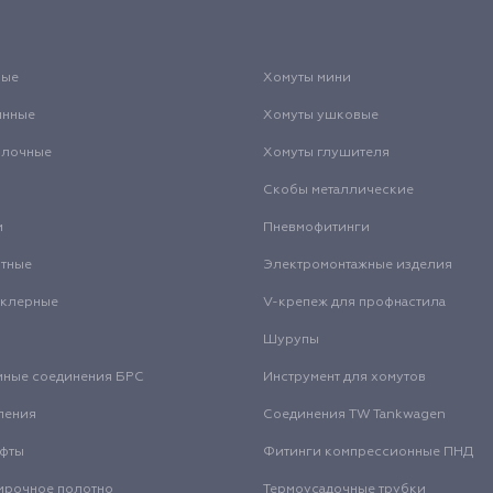
вые
Хомуты мини
инные
Хомуты ушковые
олочные
Хомуты глушителя
Скобы металлические
и
Пневмофитинги
нтные
Электромонтажные изделия
нклерные
V-крепеж для профнастила
Шурупы
мные соединения БРС
Инструмент для хомутов
ления
Соединения TW Tankwagen
уфты
Фитинги компрессионные ПНД
ирочное полотно
Термоусадочные трубки