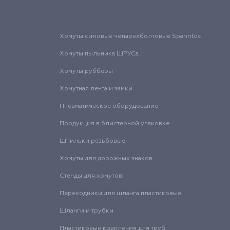
Хомуты силовые четырехболтовые Spannloc
Хомуты пыльника ШРУСа
Хомуты рубберы
Хомутная лента и замки
Пневматическое оборудование
Продукция в блистерной упаковке
Шпильки резьбовые
Хомуты для дорожных знаков
Стенды для хомутов
Переходники для шланга пластиковые
Шланги и трубки
Пластиковые крепления для труб