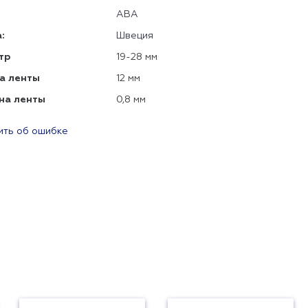
ABA
:
Швеция
тр
19-28 мм
а ленты
12 мм
на ленты
0,8 мм
ть об ошибке