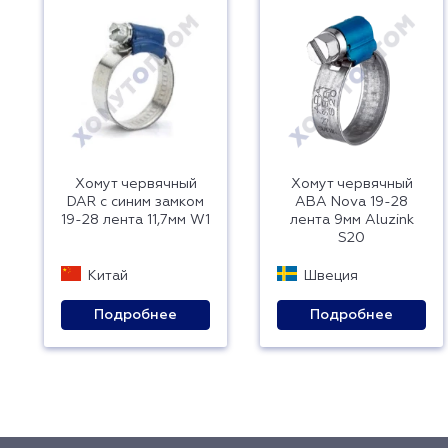
Хомут червячный
Хомут червячный
DAR с синим замком
ABA Nova 19-28
19-28 лента 11,7мм W1
лента 9мм Aluzink
S20
Китай
Швеция
Подробнее
Подробнее