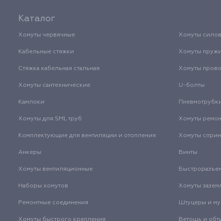
Каталог
Хомуты червячные
Хомуты сило
Кабельные стяжки
Хомуты пруж
Стяжка кабельная стальная
Хомуты пров
Хомуты сантехнические
U-болты
Камлоки
Пневмотрубк
Хомуты для SML труб
Хомуты ремо
Комплектующие для вентиляции и отопления
Хомуты спри
Анкеры
Винты
Хомуты вентиляционные
Быстроразъе
Наборы хомутов
Хомуты зазем
Ремонтные соединения
Штуцеры и м
Хомуты быстрого крепления
Ветошь и обт