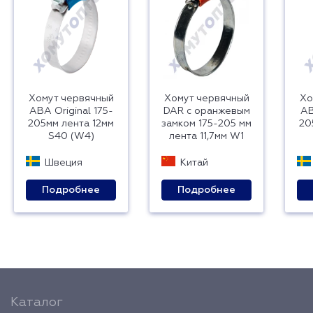
Хомут червячный
Хомут червячный
Хо
ABA Original 175-
DAR с оранжевым
AB
205мм лента 12мм
замком 175-205 мм
20
S40 (W4)
лента 11,7мм W1
Швеция
Китай
Подробнее
Подробнее
Каталог