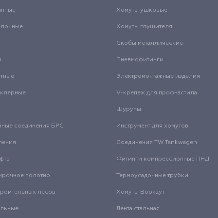
инные
Хомуты ушковые
олочные
Хомуты глушителя
Скобы металлические
и
Пневмофитинги
нтные
Электромонтажные изделия
нклерные
V-крепеж для профнастила
Шурупы
мные соединения БРС
Инструмент для хомутов
ления
Соединения TW Tankwagen
уфты
Фитинги компрессионные ПНД
ирочное полотно
Термоусадочные трубки
троительных лесов
Хомуты Воркаут
альные
Лента стальная