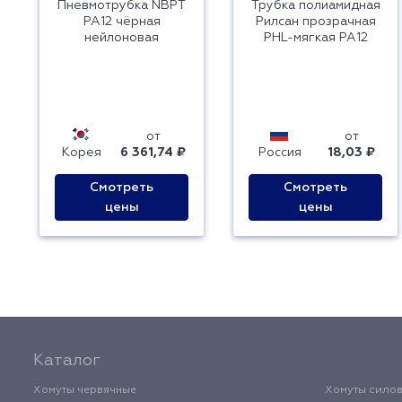
Пневмотрубка NBPT
Трубка полиамидная
PA12 чёрная
Рилсан прозрачная
нейлоновая
PHL-мягкая PA12
от
от
Корея
6 361,74 ₽
Россия
18,03 ₽
Смотреть
Смотреть
цены
цены
Каталог
Хомуты червячные
Хомуты сило