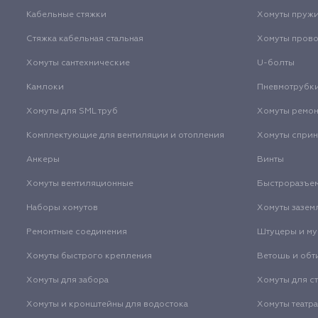
Кабельные стяжки
Хомуты пруж
Стяжка кабельная стальная
Хомуты пров
Хомуты сантехнические
U-болты
Камлоки
Пневмотрубк
Хомуты для SML труб
Хомуты ремо
Комплектующие для вентиляции и отопления
Хомуты спри
Анкеры
Винты
Хомуты вентиляционные
Быстроразъе
Наборы хомутов
Хомуты зазем
Ремонтные соединения
Штуцеры и м
Хомуты быстрого крепления
Ветошь и обт
Хомуты для забора
Хомуты для с
Хомуты и кронштейны для водостока
Хомуты театр