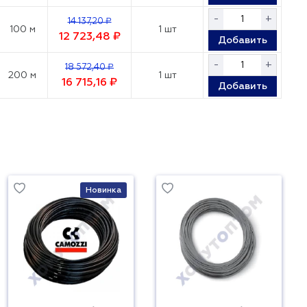
-
+
14 137,20 ₽
100 м
1 шт
12 723,48 ₽
Добавить
-
+
18 572,40 ₽
200 м
1 шт
16 715,16 ₽
Добавить
Новинка