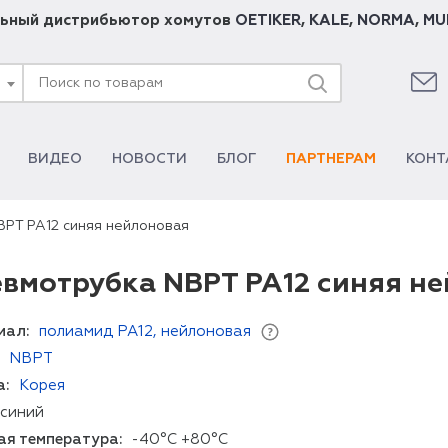
ьный дистрибьютор хомутов
OETIKER
,
KALE
,
NORMA
,
MU
ВИДЕО
НОВОСТИ
БЛОГ
ПАРТНЕРАМ
КОНТ
PT PA12 синяя нейлоновая
вмотрубка NBPT PA12 синяя н
иал:
полиамид PA12, нейлоновая
NBPT
а:
Корея
синий
ая температура:
-40°C +80°C