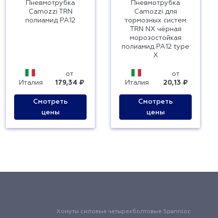
Пневмотрубка
Пневмотрубка
Camozzi TRN
Camozzi для
полиамид PA12
тормозных систем
TRN NX чёрная
морозостойкая
полиамид PA12 type
X
от
от
Италия
179,34 ₽
Италия
20,13 ₽
Смотреть
Смотреть
цены
цены
Хомуты силовые четырехболтовые Spannloc