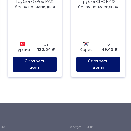
Трубка GaPex РА12
Трубка CDC PA12
белая полиамидная
белая полиамидная
от
от
Турция
122,64 ₽
Корея
49,45 ₽
Смотреть
Смотреть
цены
цены
вые
Хомуты мини