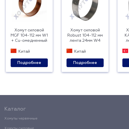
Хомут силовой
Хомут силовой
Х
MGF 104-112 мм W1
Robust 104-112 мм
K
+ Cu-омедненный
лента 24мм W4
л
Китай
Китай
Подробнее
Подробнее
Каталог
Хомуты червячные
Хомуты силовые