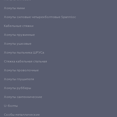
Хомуты мини
Хомуты силовые четырехболтовые Spannloc
Кабельные стяжки
Хомуты пружинные
Хомуты ушковые
Хомуты пыльника ШРУСа
Стяжка кабельная стальная
Хомуты проволочные
Хомуты глушителя
Хомуты рубберы
Хомуты сантехнические
U-болты
Скобы металлические