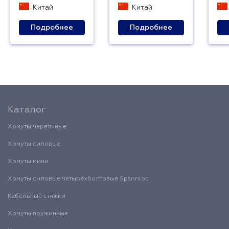
Китай
Китай
Подробнее
Подробнее
Каталог
Хомуты червячные
Хомуты силовые
Хомуты мини
Хомуты силовые четырехболтовые Spannloc
Кабельные стяжки
Хомуты пружинные