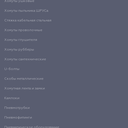
Хомуты ушковые
Хомуты пыльника ШРУСа
Стяжка кабельная стальная
Хомуты проволочные
Хомуты глушителя
Хомуты рубберы
Хомуты сантехнические
U-болты
Скобы металлические
Хомутная лента и замки
Камлоки
Пневмотрубки
Пневмофитинги
Пневматическое оборудование