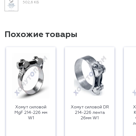
502,6 КБ
Похожие товары
Хомут силовой
Хомут силовой DR
Х
MgF 214-226 мм
214-226 лента
W1
26мм W1
л