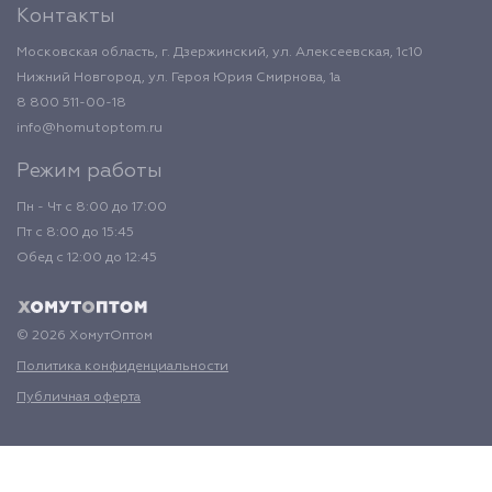
Контакты
Московская область, г. Дзержинский, ул. Алексеевская, 1с10
Нижний Новгород, ул. Героя Юрия Смирнова, 1а
8 800 511-00-18
info@homutoptom.ru
Режим работы
Пн - Чт с 8:00 до 17:00
Пт с 8:00 до 15:45
Обед с 12:00 до 12:45
© 2026 ХомутОптом
Политика конфиденциальности
Публичная оферта