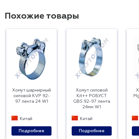
Похожие товары
Хомут шарнирный
Хомут силовой
Х
силовой KVP 92-
Kit++ РОБУСТ
Mg
97 лента 24 W1
GBS 92-97 лента
24мм W1
Китай
Китай
Подробнее
Подробнее