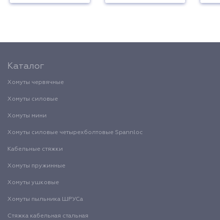
Каталог
Хомуты червячные
Хомуты силовые
Хомуты мини
Хомуты силовые четырехболтовые Spannloc
Кабельные стяжки
Хомуты пружинные
Хомуты ушковые
Хомуты пыльника ШРУСа
Стяжка кабельная стальная