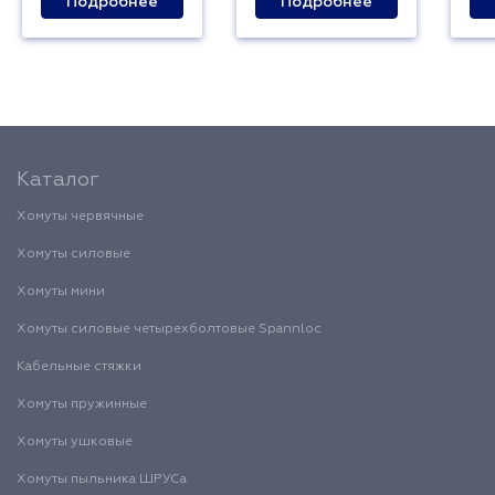
Подробнее
Подробнее
Каталог
Хомуты червячные
Хомуты силовые
Хомуты мини
Хомуты силовые четырехболтовые Spannloc
Кабельные стяжки
Хомуты пружинные
Хомуты ушковые
Хомуты пыльника ШРУСа