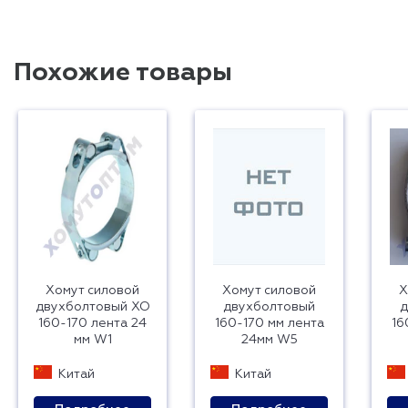
Похожие товары
Хомут силовой
Хомут силовой
Х
двухболтовый ХО
двухболтовый
д
160-170 лента 24
160-170 мм лента
16
мм W1
24мм W5
Китай
Китай