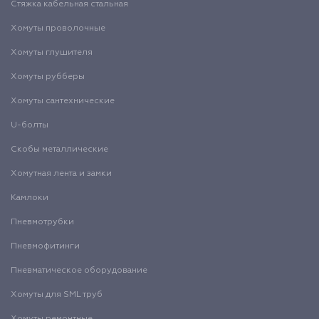
Стяжка кабельная стальная
Хомуты проволочные
Хомуты глушителя
Хомуты рубберы
Хомуты сантехнические
U-болты
Скобы металлические
Хомутная лента и замки
Камлоки
Пневмотрубки
Пневмофитинги
Пневматическое оборудование
Хомуты для SML труб