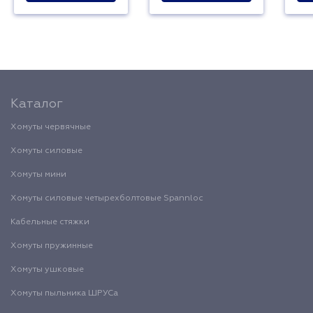
Каталог
Хомуты червячные
Хомуты силовые
Хомуты мини
Хомуты силовые четырехболтовые Spannloc
Кабельные стяжки
Хомуты пружинные
Хомуты ушковые
Хомуты пыльника ШРУСа