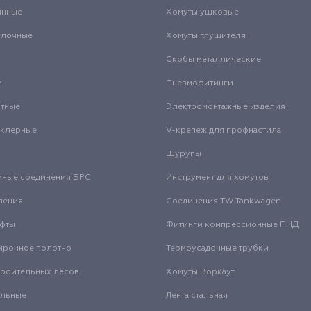
инные
Хомуты ушковые
олочные
Хомуты глушителя
Скобы металлические
и
Пневмофитинги
нтные
Электромонтажные изделия
нклерные
V-крепеж для профнастила
Шурупы
мные соединения БРС
Инструмент для хомутов
ления
Соединения TW Tankwagen
уфты
Фитинги компрессионные ПНД
ирочное полотно
Термоусадочные трубки
троительных лесов
Хомуты Воркаут
альные
Лента стальная