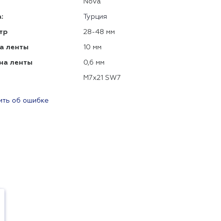
Nova
:
Турция
тр
28-48 мм
а ленты
10 мм
на ленты
0,6 мм
М7х21 SW7
ть об ошибке