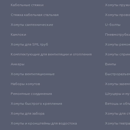
Кабельные стяжки
Хомуты пруж
Стяжка кабельная стальная
Хомуты пров
Хомуты сантехнические
U-болты
Камлоки
Пневмотрубк
Хомуты для SML труб
Хомуты ремо
Комплектующие для вентиляции и отопления
Хомуты спри
Анкеры
Винты
Хомуты вентиляционные
Быстроразъе
Наборы хомутов
Хомуты зазем
Ремонтные соединения
Штуцеры и м
Хомуты быстрого крепления
Ветошь и обт
Хомуты для забора
Хомуты для с
Хомуты и кронштейны для водостока
Хомуты театр