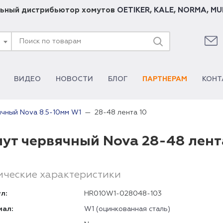
ьный дистрибьютор хомутов
OETIKER
,
KALE
,
NORMA
,
MU
ВИДЕО
НОВОСТИ
БЛОГ
ПАРТНЕРАМ
КОНТ
28-48 лента 10
чный Nova 8.5-10мм W1
ут червячный Nova 28-48 лент
ические характеристики
л:
HR010W1-028048-103
иал:
W1 (оцинкованная сталь)