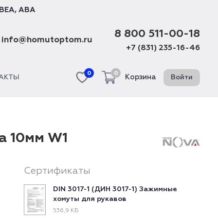
BEA
,
ABA
8 800 511-00-18
info@homutoptom.ru
+7 (831) 235-16-46
0
0
Корзина
Войти
АКТЫ
а 10мм W1
Сертификаты
DIN 3017-1 (ДИН 3017-1) Зажимные
хомуты для рукавов
536,9 КБ