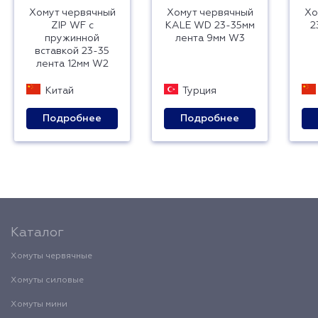
Хомут червячный
Хомут червячный
Хо
ZIP WF с
KALE WD 23-35мм
2
пружинной
лента 9мм W3
вставкой 23-35
лента 12мм W2
Китай
Турция
Подробнее
Подробнее
Каталог
Хомуты червячные
Хомуты силовые
Хомуты мини