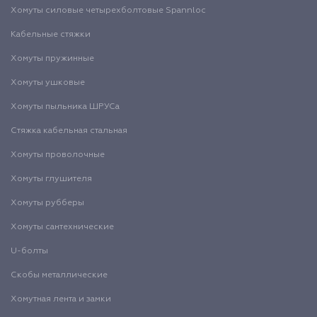
Хомуты силовые четырехболтовые Spannloc
Кабельные стяжки
Хомуты пружинные
Хомуты ушковые
Хомуты пыльника ШРУСа
Стяжка кабельная стальная
Хомуты проволочные
Хомуты глушителя
Хомуты рубберы
Хомуты сантехнические
U-болты
Скобы металлические
Хомутная лента и замки