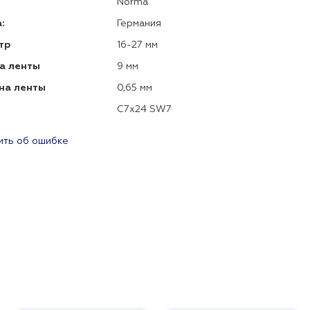
Norma
:
Германия
тр
16-27 мм
а ленты
9 мм
на ленты
0,65 мм
C7x24 SW7
ть об ошибке