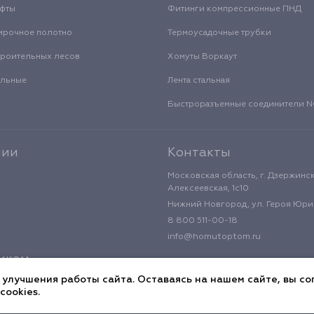
уфты
Фитинги компрессионные ПНД
ирочное полотно
Термоусадочные трубки
троительных лесов
Хомуты Воркаут
альные
Лента стальная
Быстроразъемные соединители
нии
Контакты
Московская область, г. Дзержинск
Алексеевская, 1с10
Нижний Новгород, ул. Героя Юрия
8 800 511-00-18
info@homutoptom.ru
икам
 улучшения работы сайта. Оставаясь на нашем сайте, вы со
cookies.
циальности
Публичная оферта