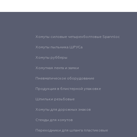
Хомуты силовые четырехболтовые Spannloc
Хомуты пыльника ШРУСа
Хомуты рубберы
Хомутная лента и замки
Пневматическое оборудование
Продукция в блистерной упаковке
Шпильки резьбовые
Хомуты для дорожных знаков
Стенды для хомутов
Переходники для шланга пластиковые