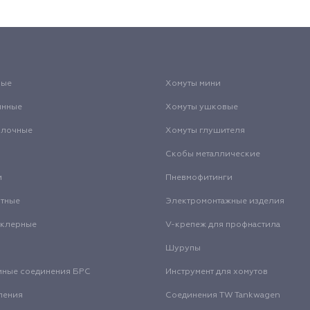
вые
Хомуты мини
инные
Хомуты ушковые
олочные
Хомуты глушителя
Скобы металлические
и
Пневмофитинги
нтные
Электромонтажные изделия
нклерные
V-крепеж для профнастила
Шурупы
мные соединения БРС
Инструмент для хомутов
ления
Соединения TW Tankwagen