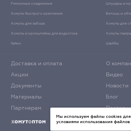
Ремонтные соединения
Штуцеры и м
Хомуты быстрого крепления
Ветошь и обт
Хомуты для забора
Хомуты для с
Хомуты и кронштейны для водостока
Хомуты театр
Гайки
Шайбы
Доставка и оплата
О компа
Акции
Видео
Документы
Новости
Материалы
Блог
Партнерам
Поставщ
Мы используем файлы cookies для
условиями использования файлов 
© 2026 ХомутОптом
Политика конфиден