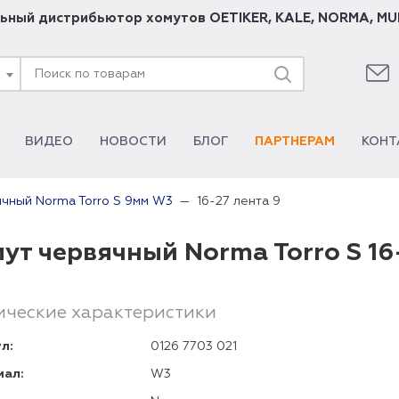
ьный дистрибьютор хомутов
OETIKER
,
KALE
,
NORMA
,
MU
ВИДЕО
НОВОСТИ
БЛОГ
ПАРТНЕРАМ
КОНТ
16-27 лента 9
чный Norma Torro S 9мм W3
ут червячный Norma Torro S 16
ические характеристики
л:
0126 7703 021
иал:
W3