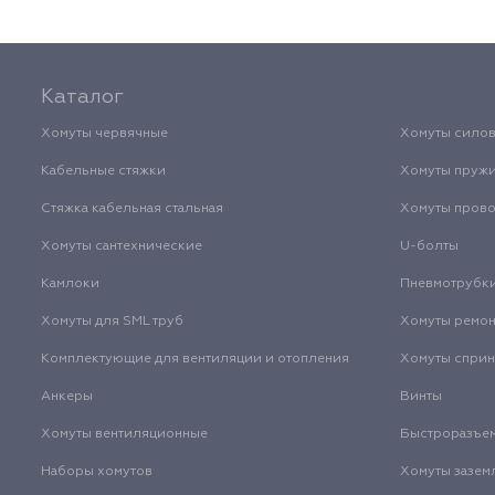
Каталог
Хомуты червячные
Хомуты сило
Кабельные стяжки
Хомуты пруж
Стяжка кабельная стальная
Хомуты пров
Хомуты сантехнические
U-болты
Камлоки
Пневмотрубк
Хомуты для SML труб
Хомуты ремо
Комплектующие для вентиляции и отопления
Хомуты спри
Анкеры
Винты
Хомуты вентиляционные
Быстроразъе
Наборы хомутов
Хомуты зазем