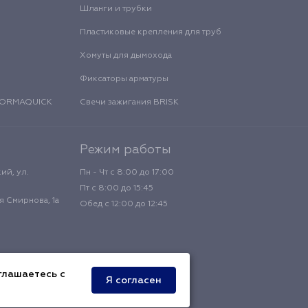
Шланги и трубки
Пластиковые крепления для труб
Хомуты для дымохода
Фиксаторы арматуры
 NORMAQUICK
Свечи зажигания BRISK
Режим работы
ий, ул.
Пн - Чт с 8:00 до 17:00
Пт с 8:00 до 15:45
 Смирнова, 1а
Обед с 12:00 до 12:45
глашаетесь с
Я согласен