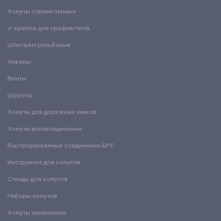
Хомуты спринклерные
V-крепеж для профнастила
Шпильки резьбовые
Анкеры
Винты
Шурупы
Хомуты для дорожных знаков
Хомуты вентиляционные
Быстроразъемные соединения БРС
Инструмент для хомутов
Стенды для хомутов
Наборы хомутов
Хомуты заземления