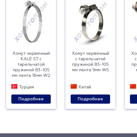
Хомут червячный
Хомут червячный
Хо
KALE ST с
с тарельчатой
с
тарельчатой
пружиной 83-105
пр
пружиной 83-105
мм лента 9мм W5
мм лента 16мм W2
Турция
Китай
Подробнее
Подробнее