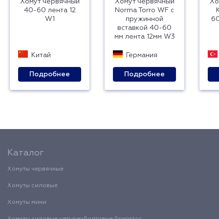
Хомут червячный
Хомут червячный
Хо
40-60 лента 12
Norma Torro WF с
W1
пружинной
60
вставкой 40-60
мм лента 12мм W3
Китай
Германия
Подробнее
Подробнее
Каталог
Хомуты червячные
Хомуты силовые
Хомуты мини
Хомуты силовые четырехболтовые Spannloc