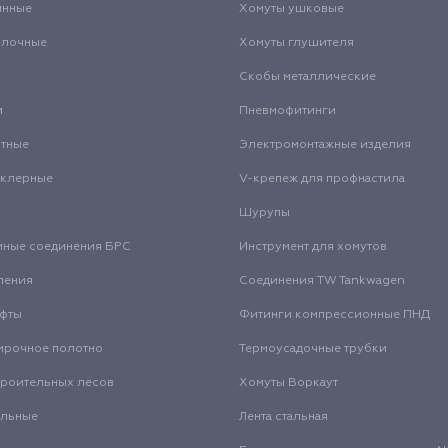
инные
Хомуты ушковые
олочные
Хомуты глушителя
Скобы металлические
и
Пневмофитинги
нтные
Электромонтажные изделия
нклерные
V-крепеж для профнастила
Шурупы
мные соединения БРС
Инструмент для хомутов
ления
Соединения TW Tankwagen
уфты
Фитинги компрессионные ПНД
ирочное полотно
Термоусадочные трубки
троительных лесов
Хомуты Воркаут
альные
Лента стальная