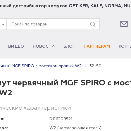
ьный дистрибьютор хомутов
OETIKER
,
KALE
,
NORMA
,
MU
ВИДЕО
НОВОСТИ
БЛОГ
ПАРТНЕРАМ
КОНТ
32-50
ячный MGF SPIRO с мостиком правый W2
ут червячный MGF SPIRO с мос
 W2
ические характеристики
л:
D1111209521
иал:
W2 (нержавеющая сталь)