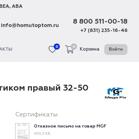
BEA
,
ABA
8 800 511-00-18
info@homutoptom.ru
+7 (831) 235-16-46
0
0
Корзина
Войти
АКТЫ
тиком правый 32-50
Сертификаты
Отказное письмо на товар MGF
450,3 КБ