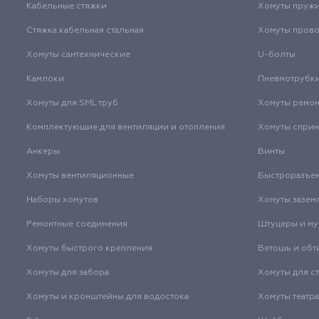
Кабельные стяжки
Хомуты пруж
Стяжка кабельная стальная
Хомуты пров
Хомуты сантехнические
U-болты
Камлоки
Пневмотрубк
Хомуты для SML труб
Хомуты ремо
Комплектующие для вентиляции и отопления
Хомуты спри
Анкеры
Винты
Хомуты вентиляционные
Быстроразъе
Наборы хомутов
Хомуты зазем
Ремонтные соединения
Штуцеры и м
Хомуты быстрого крепления
Ветошь и обт
Хомуты для забора
Хомуты для с
Хомуты и кронштейны для водостока
Хомуты театр