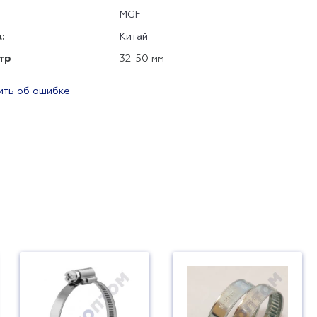
MGF
:
Китай
тр
32-50 мм
ть об ошибке