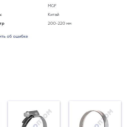
MGF
:
Китай
тр
200-220 мм
ть об ошибке