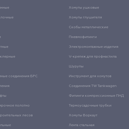
инные
Хомуты ушковые
олочные
Хомуты глушителя
Скобы металлические
и
Пневмофитинги
нтные
Электромонтажные изделия
нклерные
V-крепеж для профнастила
Шурупы
мные соединения БРС
Инструмент для хомутов
ления
Соединения TW Tankwagen
уфты
Фитинги компрессионные ПНД
ирочное полотно
Термоусадочные трубки
троительных лесов
Хомуты Воркаут
альные
Лента стальная