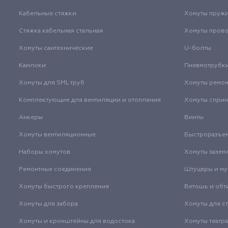
Кабельные стяжки
Хомуты пруж
Стяжка кабельная стальная
Хомуты пров
Хомуты сантехнические
U-болты
Камлоки
Пневмотрубк
Хомуты для SML труб
Хомуты ремо
Комплектующие для вентиляции и отопления
Хомуты спри
Анкеры
Винты
Хомуты вентиляционные
Быстроразъе
Наборы хомутов
Хомуты зазем
Ремонтные соединения
Штуцеры и м
Хомуты быстрого крепления
Ветошь и обт
Хомуты для забора
Хомуты для с
Хомуты и кронштейны для водостока
Хомуты театр