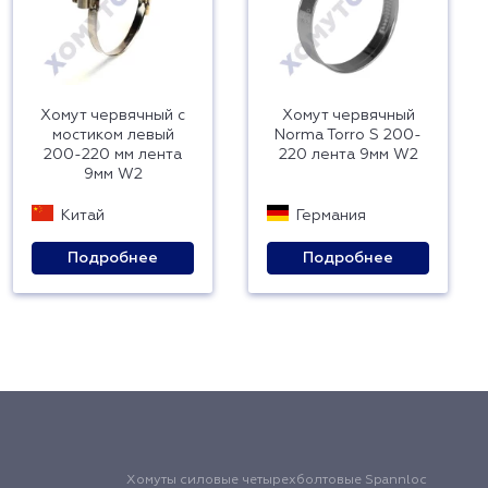
Хомут червячный с
Хомут червячный
мостиком левый
Norma Torro S 200-
200-220 мм лента
220 лента 9мм W2
9мм W2
Китай
Германия
Подробнее
Подробнее
Хомуты силовые четырехболтовые Spannloc