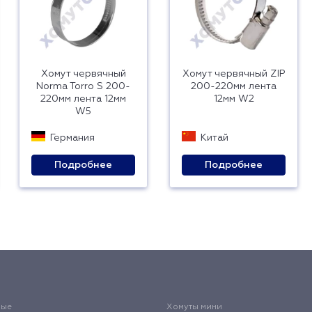
Хомут червячный
Хомут червячный ZIP
Norma Torro S 200-
200-220мм лента
220мм лента 12мм
12мм W2
W5
Германия
Китай
Подробнее
Подробнее
вые
Хомуты мини