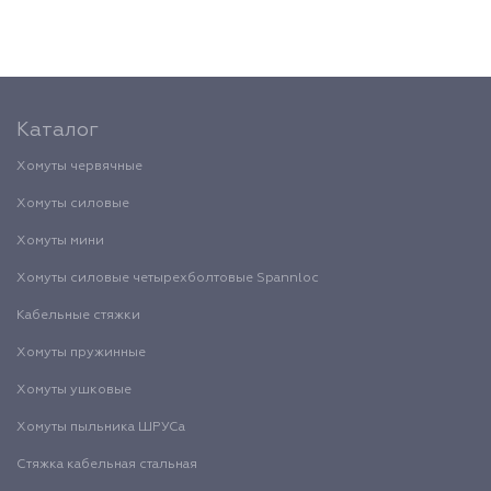
Каталог
Хомуты червячные
Хомуты силовые
Хомуты мини
Хомуты силовые четырехболтовые Spannloc
Кабельные стяжки
Хомуты пружинные
Хомуты ушковые
Хомуты пыльника ШРУСа
Стяжка кабельная стальная