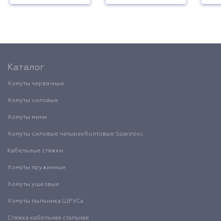
Каталог
Хомуты червячные
Хомуты силовые
Хомуты мини
Хомуты силовые четырехболтовые Spannloc
Кабельные стяжки
Хомуты пружинные
Хомуты ушковые
Хомуты пыльника ШРУСа
Стяжка кабельная стальная