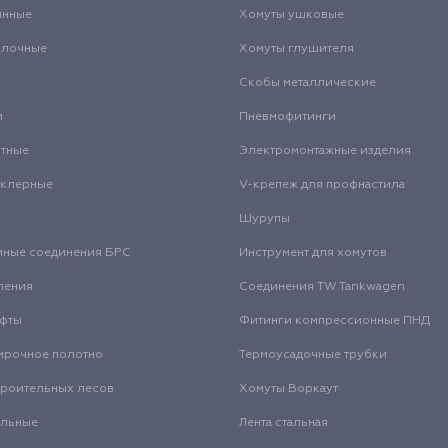
инные
Хомуты ушковые
олочные
Хомуты глушителя
Скобы металлические
и
Пневмофитинги
нтные
Электромонтажные изделия
нклерные
V-крепеж для профнастила
Шурупы
мные соединения БРС
Инструмент для хомутов
ления
Соединения TW Tankwagen
уфты
Фитинги компрессионные ПНД
ирочное полотно
Термоусадочные трубки
троительных лесов
Хомуты Воркаут
альные
Лента стальная