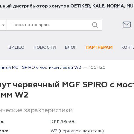
ьный дистрибьютор хомутов
OETIKER
,
KALE
,
NORMA
,
MU
ВИДЕО
НОВОСТИ
БЛОГ
ПАРТНЕРАМ
КОНТ
100-120
ячный MGF SPIRO с мостиком левый W2
ут червячный MGF SPIRO с мос
 мм W2
ические характеристики
л:
D1111209506
иал:
W2 (нержавеющая сталь)