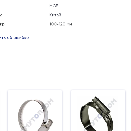
MGF
:
Китай
тр
100-120 мм
ть об ошибке