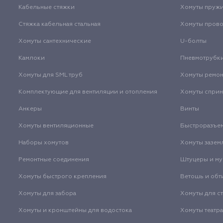
Кабельные стяжки
Хомуты пруж
Стяжка кабельная стальная
Хомуты пров
Хомуты сантехнические
U-болты
Камлоки
Пневмотрубк
Хомуты для SML труб
Хомуты ремо
Комплектующие для вентиляции и отопления
Хомуты спри
Анкеры
Винты
Хомуты вентиляционные
Быстроразъе
Наборы хомутов
Хомуты зазем
Ремонтные соединения
Штуцеры и м
Хомуты быстрого крепления
Ветошь и обт
Хомуты для забора
Хомуты для с
Хомуты и кронштейны для водостока
Хомуты театр