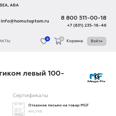
BEA
,
ABA
8 800 511-00-18
info@homutoptom.ru
+7 (831) 235-16-46
0
0
Корзина
Войти
АКТЫ
тиком левый 100-
Сертификаты
Отказное письмо на товар MGF
450,3 КБ