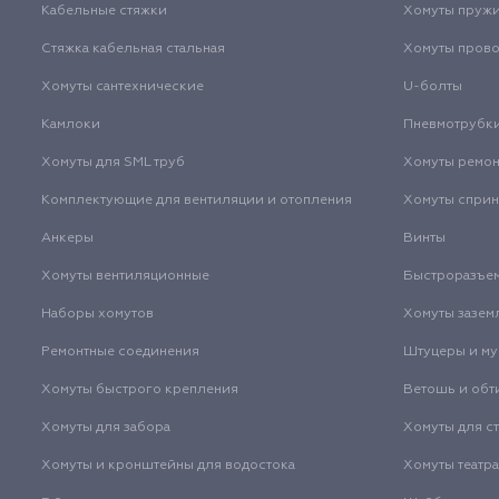
Кабельные стяжки
Хомуты пруж
Стяжка кабельная стальная
Хомуты пров
Хомуты сантехнические
U-болты
Камлоки
Пневмотрубк
Хомуты для SML труб
Хомуты ремо
Комплектующие для вентиляции и отопления
Хомуты спри
Анкеры
Винты
Хомуты вентиляционные
Быстроразъе
Наборы хомутов
Хомуты зазем
Ремонтные соединения
Штуцеры и м
Хомуты быстрого крепления
Ветошь и обт
Хомуты для забора
Хомуты для с
Хомуты и кронштейны для водостока
Хомуты театр