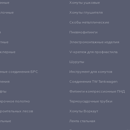
инные
Хомуты ушковые
олочные
Хомуты глушителя
Скобы металлические
и
Пневмофитинги
нтные
Электромонтажные изделия
нклерные
V-крепеж для профнастила
Шурупы
мные соединения БРС
Инструмент для хомутов
ления
Соединения TW Tankwagen
уфты
Фитинги компрессионные ПНД
ирочное полотно
Термоусадочные трубки
троительных лесов
Хомуты Воркаут
альные
Лента стальная