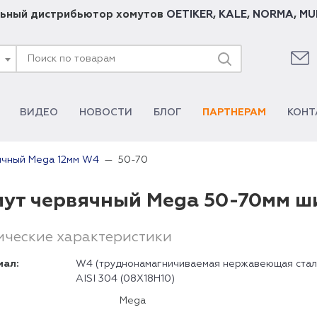
ьный дистрибьютор хомутов
OETIKER
,
KALE
,
NORMA
,
MU
ВИДЕО
НОВОСТИ
БЛОГ
ПАРТНЕРАМ
КОНТ
50-70
ячный Mega 12мм W4
ут червячный Mega 50-70мм ш
ические характеристики
иал:
W4 (труднонамагничиваемая нержавеющая стал
AISI 304 (08Х18Н10)
Mega