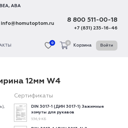
BEA
,
ABA
8 800 511-00-18
info@homutoptom.ru
+7 (831) 235-16-46
0
0
Корзина
Войти
АКТЫ
ирина 12мм W4
Сертификаты
ь),
DIN 3017-1 (ДИН 3017-1) Зажимные
хомуты для рукавов
536,9 КБ