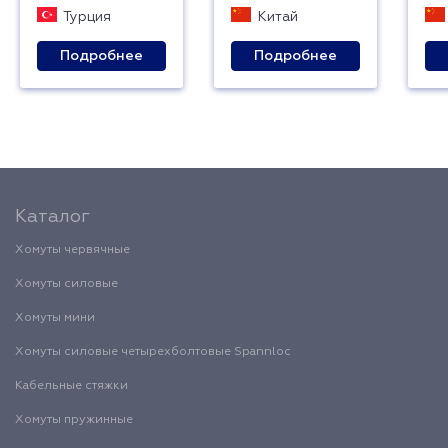
Турция
Китай
Подробнее
Подробнее
Каталог
Хомуты червячные
Хомуты силовые
Хомуты мини
Хомуты силовые четырехболтовые Spannloc
Кабельные стяжки
Хомуты пружинные