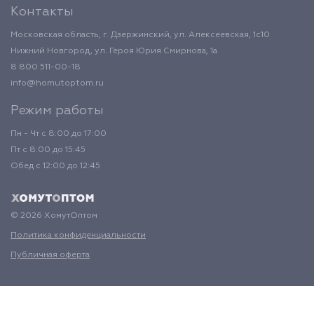
Контакты
Московская область, г. Дзержинский, ул. Алексеевская, 1с10
Нижний Новгород, ул. Героя Юрия Смирнова, 1а
8 800 511-00-18
info@homutoptom.ru
Режим работы
Пн - Чт с 8:00 до 17:00
Пт с 8:00 до 15:45
Обед с 12:00 до 12:45
© 2026 ХомутОптом
Политика конфиденциальности
Публичная оферта