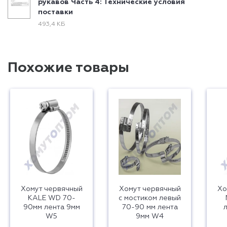
рукавов Часть 4: Технические условия
поставки
493,4 КБ
Похожие товары
Хомут червячный
Хомут червячный
Хо
KALE WD 70-
с мостиком левый
90мм лента 9мм
70-90 мм лента
W5
9мм W4