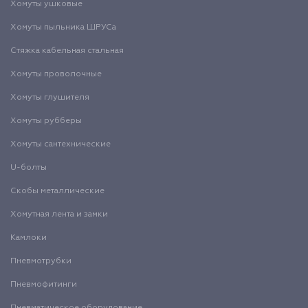
Хомуты ушковые
Хомуты пыльника ШРУСа
Стяжка кабельная стальная
Хомуты проволочные
Хомуты глушителя
Хомуты рубберы
Хомуты сантехнические
U-болты
Скобы металлические
Хомутная лента и замки
Камлоки
Пневмотрубки
Пневмофитинги