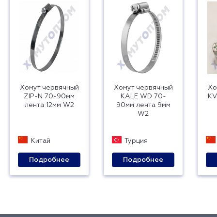
Хомут червячный
Хомут червячный
Хо
ZIP-N 70-90мм
KALE WD 70-
KV
лента 12мм W2
90мм лента 9мм
W2
Китай
Турция
Подробнее
Подробнее