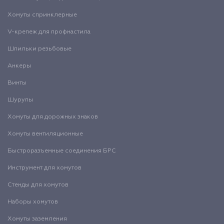
Хомуты спринклерные
V-крепеж для профнастила
Шпильки резьбовые
Анкеры
Винты
Шурупы
Хомуты для дорожных знаков
Хомуты вентиляционные
Быстроразъемные соединения БРС
Инструмент для хомутов
Стенды для хомутов
Наборы хомутов
Хомуты заземления