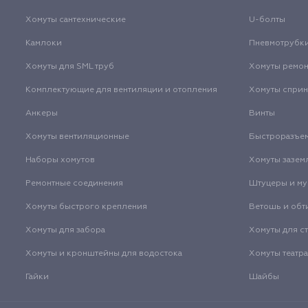
Хомуты сантехнические
U-болты
Камлоки
Пневмотрубк
Хомуты для SML труб
Хомуты ремо
Комплектующие для вентиляции и отопления
Хомуты спри
Анкеры
Винты
Хомуты вентиляционные
Быстроразъе
Наборы хомутов
Хомуты зазем
Ремонтные соединения
Штуцеры и м
Хомуты быстрого крепления
Ветошь и обт
Хомуты для забора
Хомуты для с
Хомуты и кронштейны для водостока
Хомуты театр
Гайки
Шайбы