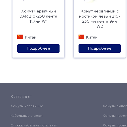
Хомут червячный
Хомут червячный с
DAR 210-230 лента
мостиком левый 210-
11,7мм W1
230 мм лента 9мм
W2
Китай
Китай
Подробнее
Подробнее
Каталог
Хомуты червячные
Хомуты сило
Кабельные стяжки
Хомуты пруж
Стяжка кабельная стальная
Хомуты пров