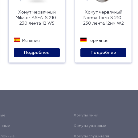
Хомут червячный
Хомут червячный
Mikalor ASFA-S 210-
Norma Torro S 210-
230 лента 12 W5
230 лента 12мм W2
Испания
Германия
Подробнее
Подробнее
вые
Хомуты мини
инные
Хомуты ушковые
олочные
Хомуты глушителя