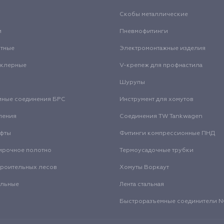
Скобы металлические
и
Пневмофитинги
нтные
Электромонтажные изделия
нклерные
V-крепеж для профнастила
Шурупы
мные соединения БРС
Инструмент для хомутов
ления
Соединения TW Tankwagen
уфты
Фитинги компрессионные ПНД
ирочное полотно
Термоусадочные трубки
троительных лесов
Хомуты Воркаут
альные
Лента стальная
Быстроразъемные соединители