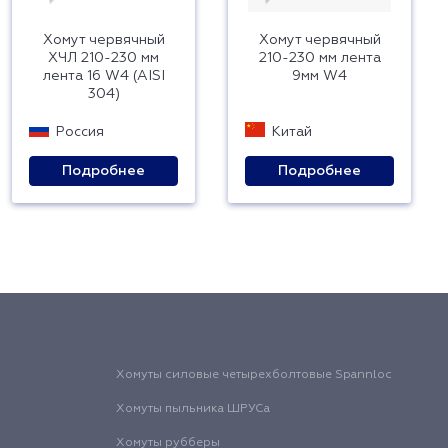
Хомут червячный
Хомут червячный
ХЧЛ 210-230 мм
210-230 мм лента
лента 16 W4 (AISI
9мм W4
304)
Россия
Китай
Подробнее
Подробнее
Хомуты силовые четырехболтовые Spannloc
Хомуты пыльника ШРУСа
Хомуты рубберы