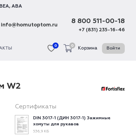
BEA
,
ABA
8 800 511-00-18
info@homutoptom.ru
+7 (831) 235-16-46
0
0
Корзина
Войти
АКТЫ
мм W2
Сертификаты
DIN 3017-1 (ДИН 3017-1) Зажимные
хомуты для рукавов
536,9 КБ