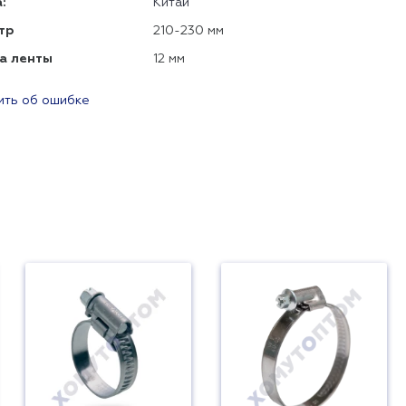
:
Китай
тр
210-230 мм
а ленты
12 мм
ть об ошибке