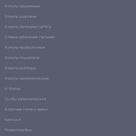
Хомуты пружинные
Хомуты ушковые
Хомуты пыльника ШРУСа
Стяжка кабельная стальная
Хомуты проволочные
Хомуты глушителя
Хомуты рубберы
Хомуты сантехнические
U-болты
Скобы металлические
Хомутная лента и замки
Камлоки
Пневмотрубки