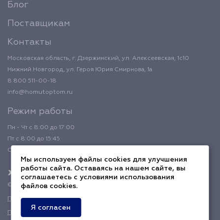
Блог
Поставщикам
Контакты
Московская область, г. Дзержинский, ул. Алексеевская, 1с10
Нижний Новгород, ул. Героя Юрия Смирнова, 1а
8 800 511-00-18
info@homutoptom.ru
Режим работы
Пн - Чт с 8:00 до 17:00
Пт с 8:00 до 15:45
Обед с 12:00 до 12:45
Мы используем файлы cookies для улучшения
работы сайта. Оставаясь на нашем сайте, вы
соглашаетесь с условиями использования
© 2026 ХомутОптом
файлов cookies.
Политика конфиденциальности
Я согласен
Публичная оферта