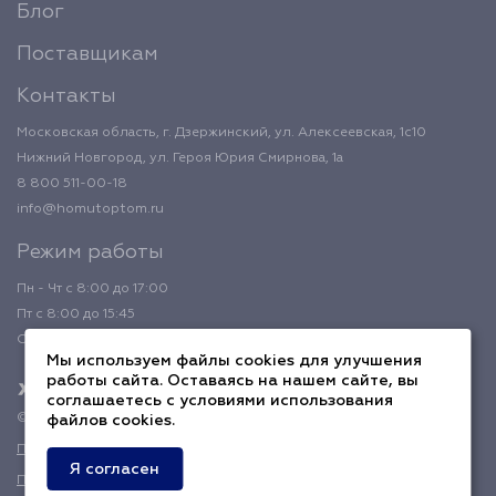
Блог
Поставщикам
Контакты
Московская область, г. Дзержинский, ул. Алексеевская, 1с10
Нижний Новгород, ул. Героя Юрия Смирнова, 1а
8 800 511-00-18
info@homutoptom.ru
Режим работы
Пн - Чт с 8:00 до 17:00
Пт с 8:00 до 15:45
Обед с 12:00 до 12:45
Мы используем файлы cookies для улучшения
работы сайта. Оставаясь на нашем сайте, вы
соглашаетесь с условиями использования
© 2026 ХомутОптом
файлов cookies.
Политика конфиденциальности
Я согласен
Публичная оферта