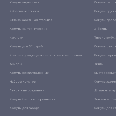
Хомуты червячные
Хомуты сило
Кабельные стяжки
Хомуты пруж
Стяжка кабельная стальная
Хомуты пров
Хомуты сантехнические
U-болты
Камлоки
Пневмотрубк
Хомуты для SML труб
Хомуты ремо
Комплектующие для вентиляции и отопления
Хомуты спри
Анкеры
Винты
Хомуты вентиляционные
Быстроразъе
Наборы хомутов
Хомуты зазем
Ремонтные соединения
Штуцеры и м
Хомуты быстрого крепления
Ветошь и обт
Хомуты для забора
Хомуты для с