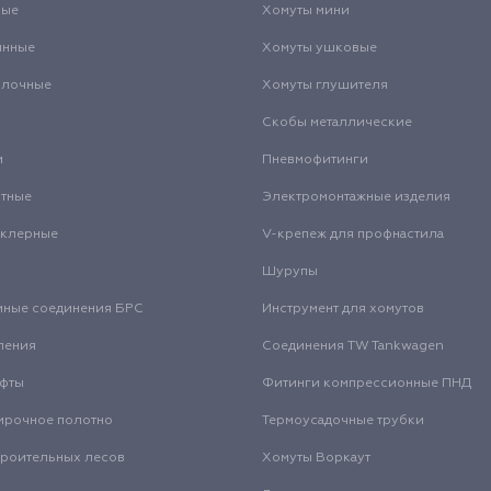
вые
Хомуты мини
инные
Хомуты ушковые
олочные
Хомуты глушителя
Скобы металлические
и
Пневмофитинги
нтные
Электромонтажные изделия
нклерные
V-крепеж для профнастила
Шурупы
мные соединения БРС
Инструмент для хомутов
ления
Соединения TW Tankwagen
уфты
Фитинги компрессионные ПНД
ирочное полотно
Термоусадочные трубки
троительных лесов
Хомуты Воркаут