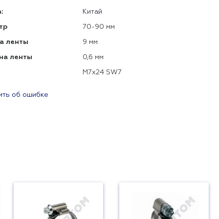
:
Китай
тр
70-90 мм
а ленты
9 мм
на ленты
0,6 мм
М7х24 SW7
ть об ошибке