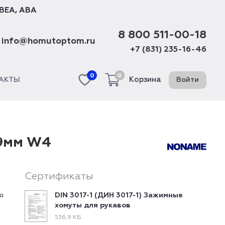
BEA
,
ABA
8 800 511-00-18
info@homutoptom.ru
+7 (831) 235-16-46
0
0
Корзина
Войти
АКТЫ
 9мм W4
Сертификаты
я
DIN 3017-1 (ДИН 3017-1) Зажимные
хомуты для рукавов
536,9 КБ