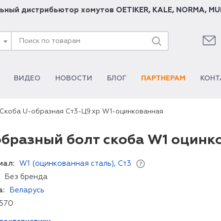
ьный дистрибьютор хомутов
OETIKER
,
KALE
,
NORMA
,
MU
ВИДЕО
НОВОСТИ
БЛОГ
ПАРТНЕРАМ
КОНТ
Скоба U-образная Ст3-Ц9.хр W1-оцинкованная
бразный болт скоба W1 оцинк
иал:
W1 (оцинкованная сталь), Ст3
Без бренда
а:
Беларусь
570