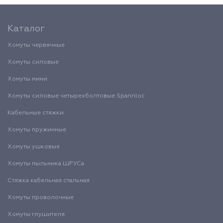
Каталог
Хомуты червячные
Хомуты силовые
Хомуты мини
Хомуты силовые четырехболтовые Spannloc
Кабельные стяжки
Хомуты пружинные
Хомуты ушковые
Хомуты пыльника ШРУСа
Стяжка кабельная стальная
Хомуты проволочные
Хомуты глушителя