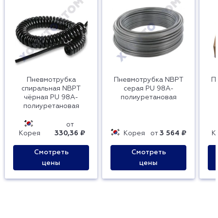
Пневмотрубка
Пневмотрубка NBPT
П
спиральная NBPT
серая PU 98A-
чёрная PU 98A-
полиуретановая
полиуретановая
от
Корея
330,36 ₽
Корея
от
3 564 ₽
К
Смотреть
Смотреть
цены
цены